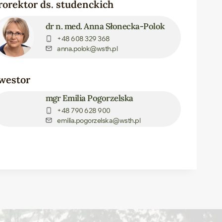
rorektor ds. studenckich
dr n. med. Anna Słonecka-Polok
+48 608 329 368
anna.polok@wsth.pl
westor
mgr Emilia Pogorzelska
+48 790 628 900
emilia.pogorzelska@wsth.pl