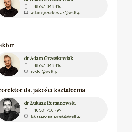
+48 661 348 416
adam.grzeskowiak@wsth.pl
ektor
dr Adam Grześkowiak
+48 661 348 416
rektor@wsth.pl
rorektor ds. jakości kształcenia
dr Łukasz Romanowski
+48 501 750 799
lukasz.romanowski@wsth.pl