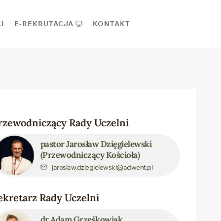
I
E-REKRUTACJA
KONTAKT
rzewodniczący Rady Uczelni
pastor Jarosław Dzięgielewski
(Przewodniczący Kościoła)
jaroslaw.dziegielewski@adwent.pl
ekretarz Rady Uczelni
dr Adam Grześkowiak