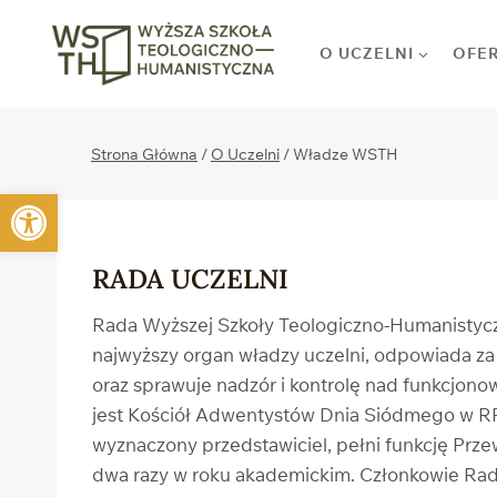
Przejdź
do
O UCZELNI
OFE
treści
Strona Główna
/
O Uczelni
/
Władze WSTH
Otwórz pasek narzędzi
RADA UCZELNI
Rada Wyższej Szkoły Teologiczno-Humanistycz
najwyższy organ władzy uczelni, odpowiada za 
oraz sprawuje nadzór i kontrolę nad funkcj
jest Kościół Adwentystów Dnia Siódmego w RP,
wyznaczony przedstawiciel, pełni funkcję Prze
dwa razy w roku akademickim. Członkowie Rady