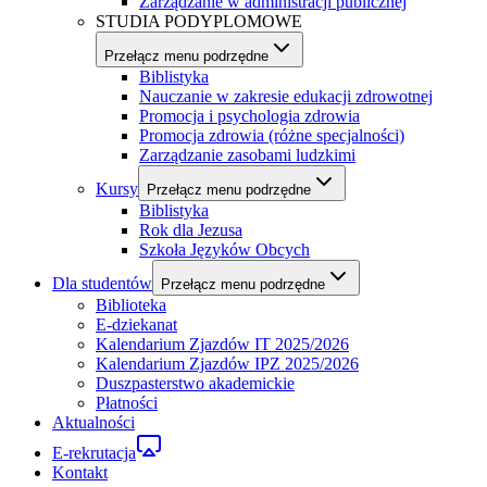
Zarządzanie w administracji publicznej
STUDIA PODYPLOMOWE
Przełącz menu podrzędne
Biblistyka
Nauczanie w zakresie edukacji zdrowotnej
Promocja i psychologia zdrowia
Promocja zdrowia (różne specjalności)
Zarządzanie zasobami ludzkimi
Kursy
Przełącz menu podrzędne
Biblistyka
Rok dla Jezusa
Szkoła Języków Obcych
Dla studentów
Przełącz menu podrzędne
Biblioteka
E-dziekanat
Kalendarium Zjazdów IT 2025/2026
Kalendarium Zjazdów IPZ 2025/2026
Duszpasterstwo akademickie
Płatności
Aktualności
E-rekrutacja
Kontakt