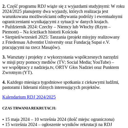
2.
Część programu RDJ wiąże się z wyjazdami studyjnymi: W roku
2024/2025 planujemy dwa wyjazdy, których realizacja jest
warunkowana możliwościami odbywania podróży i ewentualnymi
ograniczeniami wynikającymi z sytuacji w danych krajach.
• Październik 2024: Czechy – Niemcy lub Włochy (Rzym –
Piemont) – Na ścieżkach historii Kościoła
• Sierpień/wrzesień 2025: Tanzania (projekt misyjny realizowany
z Friedensau Adventist University oraz Fundacją Supai e.V.
pracującymi na rzecz Masajów).
3.
Warsztaty i projekty z wykorzystania współczesnych narzędzi
w misji przy pomocy mediów (TV; Social Media; YouTube) –
we współpracy z nadzieja.tv, ORTV Głos Nadziei oraz Punktem
Zwrotnym (YT).
4.
Każdego miesiąca tygodniowe spotkania z ciekawymi ludźmi,
pastorami i liderami różnych interesujących projektów.
Kalendarium RDJ 2024/2025
CZAS TRWANIA REKRUTACJI:
• 15 maja 2024 – 10 września 2024 (ilość miejsc ograniczona)
• 15 września 2024 – ogłoszenie wyników rekrutacji na RDJ