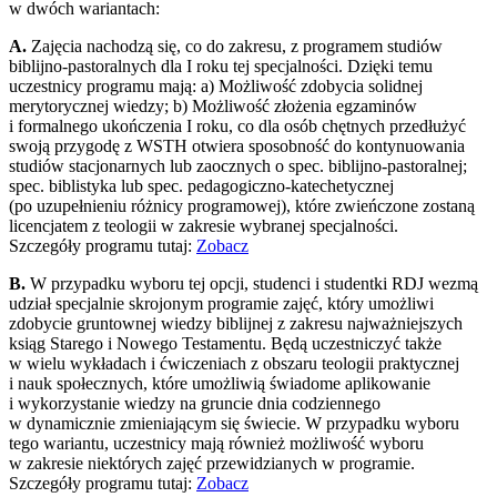
w dwóch wariantach:
A.
Zajęcia nachodzą się, co do zakresu, z programem studiów
biblijno-pastoralnych dla I roku tej specjalności. Dzięki temu
uczestnicy programu mają: a) Możliwość zdobycia solidnej
merytorycznej wiedzy; b) Możliwość złożenia egzaminów
i formalnego ukończenia I roku, co dla osób chętnych przedłużyć
swoją przygodę z WSTH otwiera sposobność do kontynuowania
studiów stacjonarnych lub zaocznych o spec. biblijno-pastoralnej;
spec. biblistyka lub spec. pedagogiczno-katechetycznej
(po uzupełnieniu różnicy programowej), które zwieńczone zostaną
licencjatem z teologii w zakresie wybranej specjalności.
Szczegóły programu tutaj:
Zobacz
B.
W przypadku wyboru tej opcji, studenci i studentki RDJ wezmą
udział specjalnie skrojonym programie zajęć, który umożliwi
zdobycie gruntownej wiedzy biblijnej z zakresu najważniejszych
ksiąg Starego i Nowego Testamentu. Będą uczestniczyć także
w wielu wykładach i ćwiczeniach z obszaru teologii praktycznej
i nauk społecznych, które umożliwią świadome aplikowanie
i wykorzystanie wiedzy na gruncie dnia codziennego
w dynamicznie zmieniającym się świecie. W przypadku wyboru
tego wariantu, uczestnicy mają również możliwość wyboru
w zakresie niektórych zajęć przewidzianych w programie.
Szczegóły programu tutaj:
Zobacz