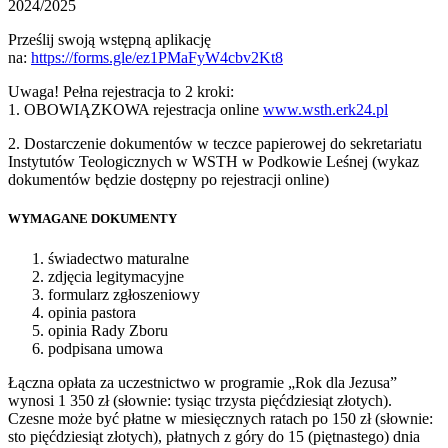
2024/2025
Prześlij swoją wstępną aplikację
na:
https://forms.gle/ez1PMaFyW4cbv2Kt8
Uwaga! Pełna rejestracja to 2 kroki:
1. OBOWIĄZKOWA rejestracja online
www.wsth.erk24.pl
2. Dostarczenie dokumentów w teczce papierowej do sekretariatu
Instytutów Teologicznych w WSTH w Podkowie Leśnej (wykaz
dokumentów będzie dostępny po rejestracji online)
WYMAGANE DOKUMENTY
świadectwo maturalne
zdjęcia legitymacyjne
formularz zgłoszeniowy
opinia pastora
opinia Rady Zboru
podpisana umowa
Łączna opłata za uczestnictwo w programie „Rok dla Jezusa”
wynosi 1 350 zł (słownie: tysiąc trzysta pięćdziesiąt złotych).
Czesne może być płatne w miesięcznych ratach po 150 zł (słownie:
sto pięćdziesiąt złotych), płatnych z góry do 15 (piętnastego) dnia