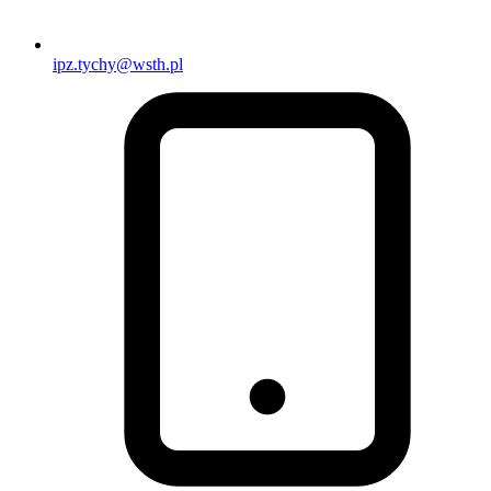
ipz.tychy@wsth.pl