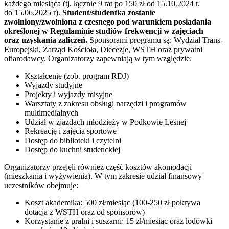
każdego miesiąca (tj. łącznie 9 rat po 150 zł od 15.10.2024 r.
do 15.06.2025 r).
Student/studentka zostanie
zwolniony/zwolniona z czesnego pod warunkiem posiadania
określonej w Regulaminie studiów frekwencji w zajęciach
oraz uzyskania zaliczeń.
Sponsorami programu są: Wydział Trans-
Europejski, Zarząd Kościoła, Diecezje, WSTH oraz prywatni
ofiarodawcy. Organizatorzy zapewniają w tym względzie:
Kształcenie (zob. program RDJ)
Wyjazdy studyjne
Projekty i wyjazdy misyjne
Warsztaty z zakresu obsługi narzędzi i programów
multimedialnych
Udział w zjazdach młodzieży w Podkowie Leśnej
Rekreację i zajęcia sportowe
Dostęp do biblioteki i czytelni
Dostęp do kuchni studenckiej
Organizatorzy przejęli również część kosztów akomodacji
(mieszkania i wyżywienia). W tym zakresie udział finansowy
uczestników obejmuje:
Koszt akademika: 500 zł/miesiąc (100-250 zł pokrywa
dotacja z WSTH oraz od sponsorów)
Korzystanie z pralni i suszarni: 15 zł/miesiąc oraz lodówki