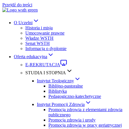
Przejdź do treści
O Uczelni
Historia i misja
Umocowanie prawne
Władze WSTH
Senat WSTH
Informacja o dyplomie
Oferta edukacyjna
E-REKRUTACJA
STUDIA I STOPNIA
Instytut Teologiczny
Biblijno-pastoralne
Biblistyka
Pedagogiczno-katechetyczne
Instytut Promocji Zdrowia
Promocja zdrowia z elementami zdrowia
publicznego
Promocja zdrowia i urody
Promocja zdrowia w pracy geriatrycznej