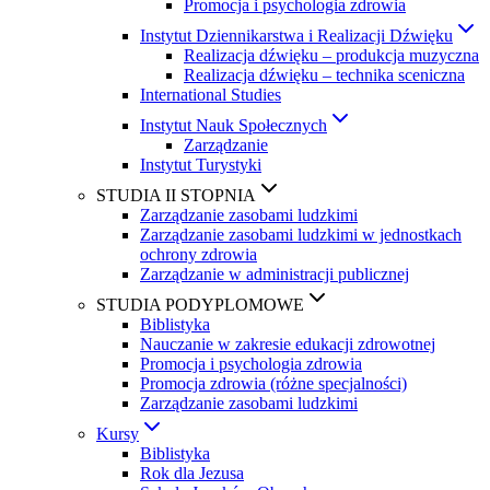
Promocja i psychologia zdrowia
Instytut Dziennikarstwa i Realizacji Dźwięku
Realizacja dźwięku – produkcja muzyczna
Realizacja dźwięku – technika sceniczna
International Studies
Instytut Nauk Społecznych
Zarządzanie
Instytut Turystyki
STUDIA II STOPNIA
Zarządzanie zasobami ludzkimi
Zarządzanie zasobami ludzkimi w jednostkach
ochrony zdrowia
Zarządzanie w administracji publicznej
STUDIA PODYPLOMOWE
Biblistyka
Nauczanie w zakresie edukacji zdrowotnej
Promocja i psychologia zdrowia
Promocja zdrowia (różne specjalności)
Zarządzanie zasobami ludzkimi
Kursy
Biblistyka
Rok dla Jezusa