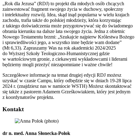
„Rok dla Jezusa” (RDJ) to projekt dla młodych osób chcących
zainwestować fragment swojego życia w duchowy, społeczny
i intelektualny rozwój. Idea, skąd inąd popularna w wielu krajach
zachodu, trafia także do polskiej młodzieży, która korzystając
z takiego doświadczenia może przygotowywać się do świadomego
obrania kierunku na dalsze lata swojego życia. Jedna z obietnic
Nowego Testamentu brzmi: „Szukajcie najpierw Królestwa Bożego
i sprawiedliwości jego, a wszystko inne będzie wam dodane”
(Mt 6,33). Zapraszamy Was na rok akademicki 2024/2025
do Wyższej Szkoły Teologiczno-Humanistycznej gdzie
w wartościowym gronie, z ciekawymi wykładowcami i liderami
będziemy mogli przeżyć niezapomniane i ważne chwile!
Szczegółowe informacje na temat drugiej edycji RDJ możesz
uzyskać w czasie Campu, który odbędzie się w dniach 19-28 lipca
2024 r. (znajdziesz nas w namiocie WSTH) Możesz skontaktować
się także z pastorem Adamem Grześkowiakiem, który jest jednym
z koordynatorów projektu.
Kontakt
dr n. med. Anna Słonecka-Polok