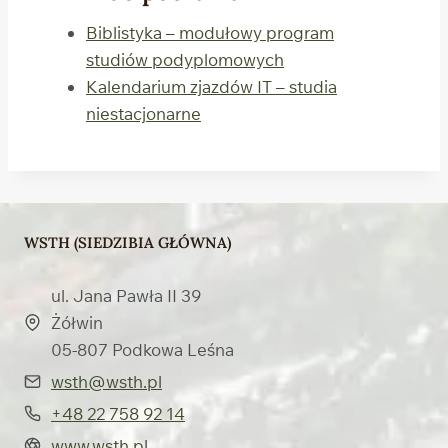
Biblistyka – modułowy program
studiów podyplomowych
Kalendarium zjazdów IT – studia
niestacjonarne
WSTH (SIEDZIBIA GŁÓWNA)
ul. Jana Pawła II 39
Żółwin
05-807 Podkowa Leśna
wsth@wsth.pl
+48 22 758 92 14
www.wsth.pl