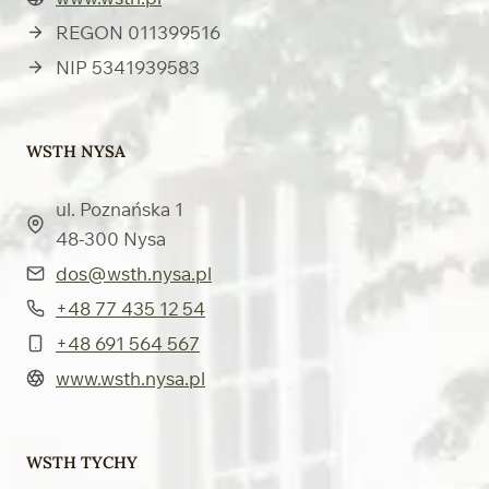
REGON 011399516
NIP 5341939583
WSTH NYSA
ul. Poznańska 1
48-300 Nysa
dos@wsth.nysa.pl
+48 77 435 12 54
+48 691 564 567
www.wsth.nysa.pl
WSTH TYCHY