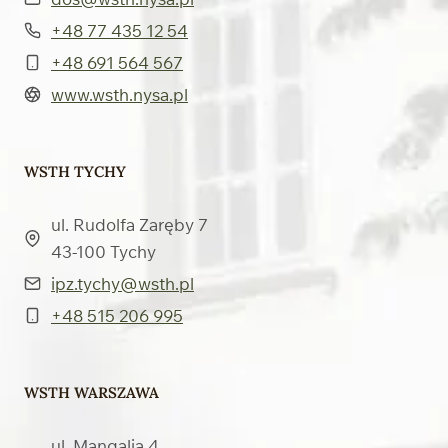
+48 77 435 12 54
+48 691 564 567
www.wsth.nysa.pl
WSTH TYCHY
ul. Rudolfa Zaręby 7
43-100 Tychy
ipz.tychy@wsth.pl
+48 515 206 995
WSTH WARSZAWA
ul. Mangalia 4