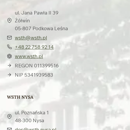
ul. Jana Pawła II 39
Żółwin
05-807 Podkowa Leśna
wsth@wsth.pl
+48 22 758 92 14
www.wsth.pl
REGON 011399516
NIP 5341939583
WSTH NYSA
ul. Poznańska 1
48-300 Nysa
dos@wsth.nysa.pl