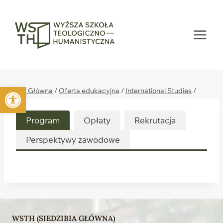
Przejdź
do
treści
Otwórz pasek narzędzi
Strona Główna
/
Oferta edukacyjna
/
International Studies
/
Turism Managment
Program
Opłaty
Rekrutacja
Perspektywy zawodowe
WSTH (SIEDZIBIA GŁÓWNA)