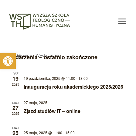
Przejdź
do
treści
Otwórz pasek narzędzi
Strona Główna
/
Wydarzenia
Wydarzenia – ostatnio zakończone
PAŹ
19
19 października, 2025 @ 11:00
-
13:00
2025
Inauguracja roku akademickiego 2025/2026
27 maja, 2025
MAJ
27
Zjazd studiów IT – online
2025
MAJ
25
25 maja, 2025 @ 11:00
-
15:00