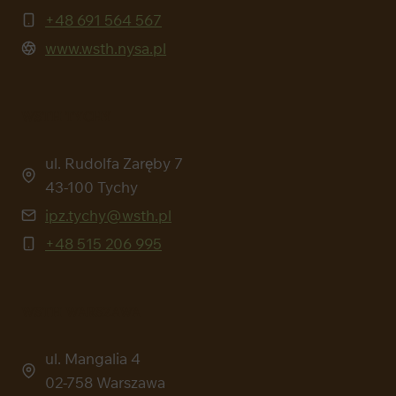
+48 691 564 567
www.wsth.nysa.pl
WSTH TYCHY
ul. Rudolfa Zaręby 7
43-100 Tychy
ipz.tychy@wsth.pl
+48 515 206 995
WSTH WARSZAWA
ul. Mangalia 4
02-758 Warszawa