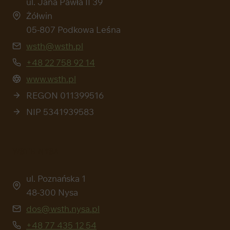
ul. Jana Pawła II 39
Żółwin
05-807 Podkowa Leśna
wsth@wsth.pl
+48 22 758 92 14
www.wsth.pl
REGON 011399516
NIP 5341939583
WSTH NYSA
ul. Poznańska 1
48-300 Nysa
dos@wsth.nysa.pl
+48 77 435 12 54