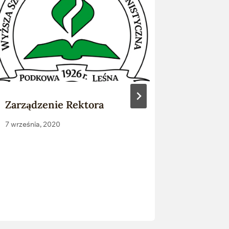
Zarządzenie Rektora
Wykład
Teolog
7 września, 2020
dr Jona
zysiężo
przysię
13 lutego, 