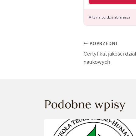
Nawigacj
POPRZEDNI
Certyfikat jakości dzi
wpisu
naukowych
Podobne wpisy