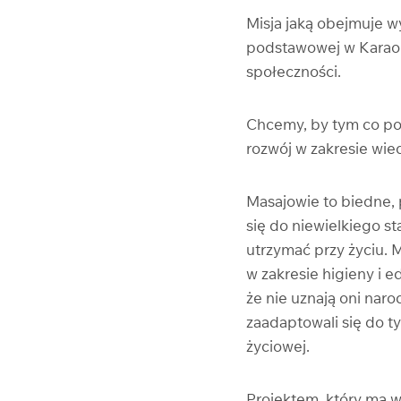
Misja jaką obejmuje w
podstawowej w Karao, 
społeczności.
Chcemy, by tym co poz
rozwój w zakresie wie
Masajowie to biedne, 
się do niewielkiego s
utrzymać przy życiu. 
w zakresie higieny i 
że nie uznają oni nar
zaadaptowali się do t
życiowej.
Projektem, który ma 