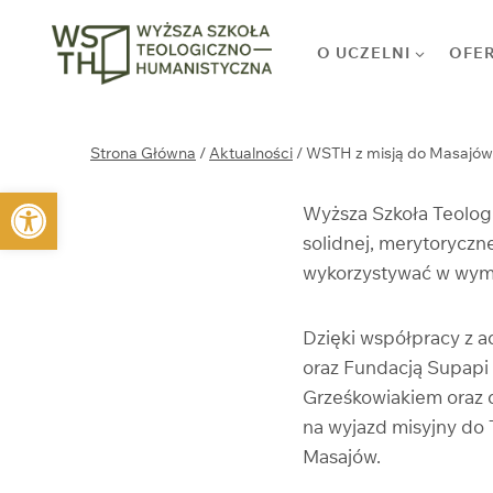
Przejdź
do
O UCZELNI
OFE
treści
Strona Główna
/
Aktualności
/
WSTH z misją do Masajów
Otwórz pasek narzędzi
Wyższa Szkoła Teologi
solidnej, merytoryczn
wykorzystywać w wym
Dzięki współpracy z
oraz Fundacją Supapi
Grześkowiakiem oraz d
na wyjazd misyjny do
Masajów.