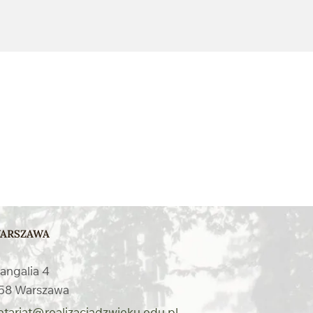
ARSZAWA
Mangalia 4
58 Warszawa
etariat@realizacjadzwieku.edu.pl