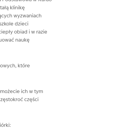
ałą klinikę
żących wyzwaniach
zkole dzieci
iepły obiad i w razie
nuować naukę
sowych, które
 możecie ich w tym
zęstokroć części
órki: