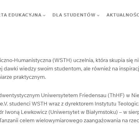
RTA EDUKACYJNA
DLA STUDENTÓW
AKTUALNOŚC
czno-Humanistyczna (WSTH) uczelnia, która skupia się ni
ej dawki wiedzy swoim studentom, ale również na inspiracj
iarze praktycznym.
 adwentystycznym Uniwersytetem Friedensau (ThHF) w N
 e.V. studenci WSTH wraz z dyrektorem Instytutu Teolog
r Iwoną Lewkowicz (Uniwersytet w Białymstoku) – w sierp
 Tanzanii celem wielowymiarowego zaangażowania na rzec