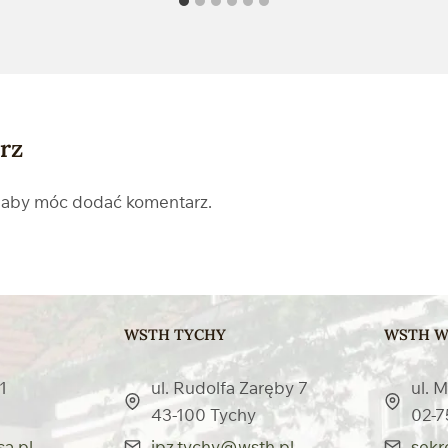
rz
, aby móc dodać komentarz.
WSTH TYCHY
WSTH W
1
ul. Rudolfa Zaręby 7
ul. 
43-100 Tychy
02-7
a.pl
ipz.tychy@wsth.pl
sekr