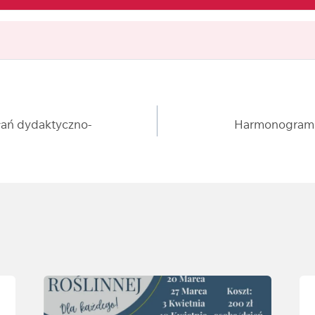
a
ałań dydaktyczno-
Harmonogram 