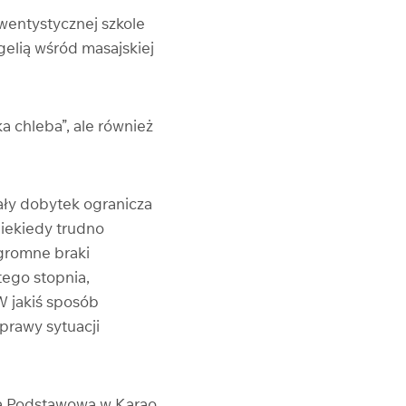
dwentystycznej szkole
gelią wśród masajskiej
 chleba”, ale również
ały dobytek ogranicza
niekiedy trudno
ogromne braki
tego stopnia,
W jakiś sposób
prawy sytuacji
ła Podstawowa w Karao