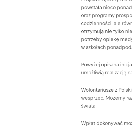
powstała nieco ponad 
oraz programy prospo
codzienności, ale rów
otrzymują nie tylko ni
potrzeby opiekę medy
w szkołach ponadpo
Powyżej opisana inicj
umożliwią realizację n
Wolontariusze z Polsk
wesprzeć. Możemy raze
świata.
Wpłat dokonywać można