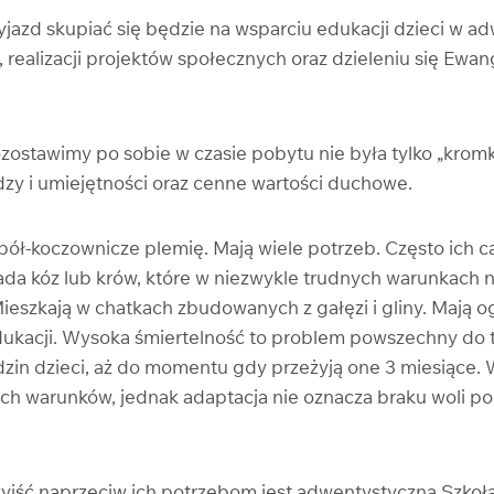
yjazd skupiać się będzie na wsparciu edukacji dzieci w a
realizacji projektów społecznych oraz dzieleniu się Ewan
ostawimy po sobie w czasie pobytu nie była tylko „kromka
dzy i umiejętności oraz cenne wartości duchowe.
pół-koczownicze plemię. Mają wiele potrzeb. Często ich c
tada kóz lub krów, które w niezwykle trudnych warunkach 
Mieszkają w chatkach zbudowanych z gałęzi i gliny. Mają 
edukacji. Wysoka śmiertelność to problem powszechny do 
odzin dzieci, aż do momentu gdy przeżyją one 3 miesiące. 
ych warunków, jednak adaptacja nie oznacza braku woli po
wyjść naprzeciw ich potrzebom jest adwentystyczna Szko