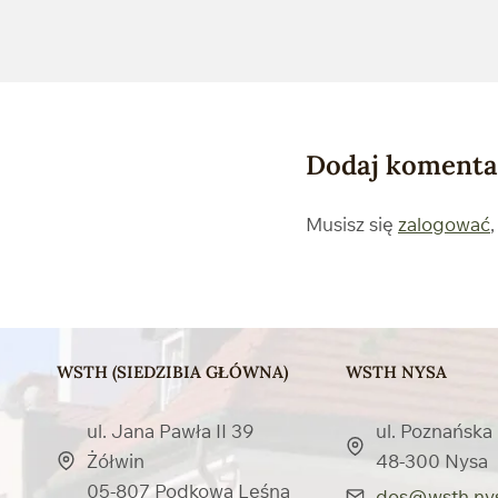
Dodaj komenta
Musisz się
zalogować
WSTH (SIEDZIBIA GŁÓWNA)
WSTH NYSA
ul. Jana Pawła II 39
ul. Poznańska 
Żółwin
48-300 Nysa
05-807 Podkowa Leśna
dos@wsth.nys