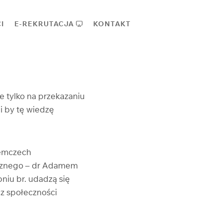
I
E-REKRUTACJA
KONTAKT
e tylko na przekazaniu
i by tę wiedzę
iemczech
icznego – dr Adamem
niu br. udadzą się
z społeczności