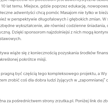
10 lat temu. Miejsce, gdzie poprzez edukację, nowopowst
łeczne adwentyści chcą pomóc Masajom nie tylko w bie
nież w perspektywie długofalowych i głębokich zmian. W s
ezbędne wykształcenie, ale również codzienne śniadania, c
czną. Dzięki sponsorom najzdolniejsi z nich mogą konty
dstawowych.
atywa wiąże się z koniecznością pozyskania środków finan
akreślonej pokrótce misji.
i pragną być częścią tego kompleksowego projektu, a Wy
m zrobić coś dla dobra ludzi żyjących w „zapomnianej” c
 za pośrednictwem strony zrzutka.pl. Poniżej link do zbi