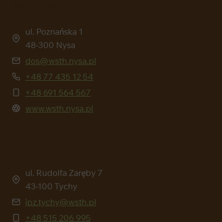
WSTH NYSA
ul. Poznańska 1
48-300 Nysa
dos@wsth.nysa.pl
+48 77 435 12 54
+48 691 564 567
www.wsth.nysa.pl
WSTH TYCHY
ul. Rudolfa Zaręby 7
43-100 Tychy
ipz.tychy@wsth.pl
+48 515 206 995