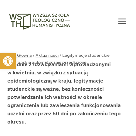
Przejdź
do
treści
Otwórz pasek narzędzi
Strona Główna
/
Aktualności
/
Legitymacje studenckie
i doktoranckie automatycznie przedłużone
Zgodnie z rozwiązaniami wprowadzonymi
w kwietniu, w związku z sytuacją
epidemiologiczną w kraju, legitymacje
studenckie są ważne, bez konieczności
potwierdzania ich ważności w okresie
ograniczenia lub zawieszenia funkcjonowania
uczelni oraz przez 60 dni po zakończeniu tego
okresu.