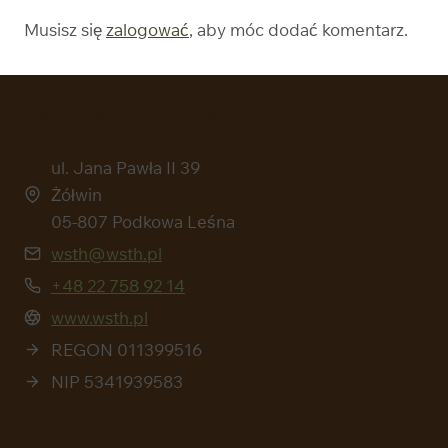
Musisz się
zalogować
, aby móc dodać komentarz.
WSTH (SIEDZIBIA GŁÓWNA)
ul. Jana Pawła II 39
Żółwin
05-807 Podkowa Leśna
wsth@wsth.pl
+48 22 758 92 14
www.wsth.pl
REGON 011399516
NIP 5341939583