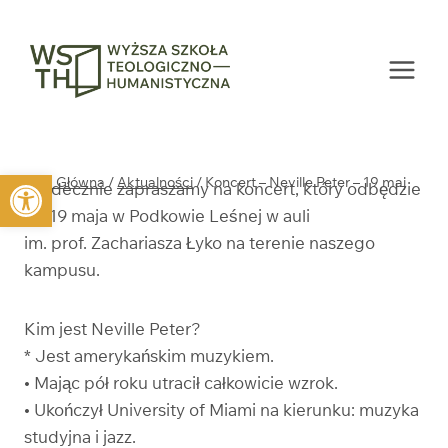
Przejdź
do
treści
Otwórz pasek narzędzi
Strona Główna
/
Aktualności
/
Koncert – Neville Peter – 19 maj
Serdecznie zapraszamy na koncert, który odbędzie
się 19 maja w Podkowie Leśnej w auli
im. prof. Zachariasza Łyko na terenie naszego
kampusu.
Kim jest Neville Peter?
* Jest amerykańskim muzykiem.
• Mając pół roku utracił całkowicie wzrok.
• Ukończył University of Miami na kierunku: muzyka
studyjna i jazz.