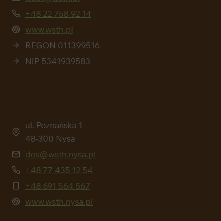
+48 22 758 92 14
www.wsth.pl
REGON 011399516
NIP 5341939583
WSTH NYSA
ul. Poznańska 1
48-300 Nysa
dos@wsth.nysa.pl
+48 77 435 12 54
+48 691 564 567
www.wsth.nysa.pl