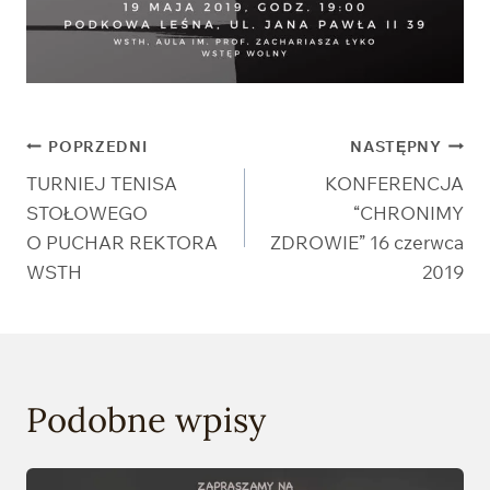
Nawigacja
POPRZEDNI
NASTĘPNY
TURNIEJ TENISA
KONFERENCJA
wpisu
STOŁOWEGO
“CHRONIMY
O PUCHAR REKTORA
ZDROWIE” 16 czerwca
WSTH
2019
Podobne wpisy