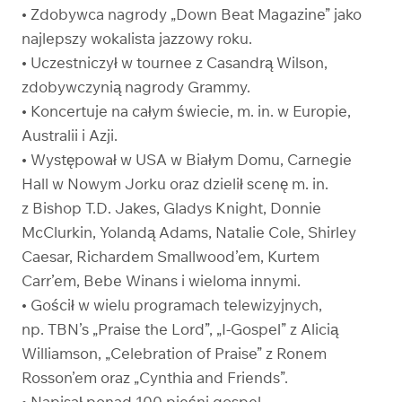
• Zdobywca nagrody „Down Beat Magazine” jako
najlepszy wokalista jazzowy roku.
• Uczestniczył w tournee z Casandrą Wilson,
zdobywczynią nagrody Grammy.
• Koncertuje na całym świecie, m. in. w Europie,
Australii i Azji.
• Występował w USA w Białym Domu, Carnegie
Hall w Nowym Jorku oraz dzielił scenę m. in.
z Bishop T.D. Jakes, Gladys Knight, Donnie
McClurkin, Yolandą Adams, Natalie Cole, Shirley
Caesar, Richardem Smallwood’em, Kurtem
Carr’em, Bebe Winans i wieloma innymi.
• Gościł w wielu programach telewizyjnych,
np. TBN’s „Praise the Lord”, „I-Gospel” z Alicią
Williamson, „Celebration of Praise” z Ronem
Rosson’em oraz „Cynthia and Friends”.
• Napisał ponad 100 pieśni gospel.