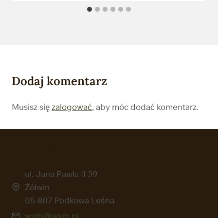
Dodaj komentarz
Musisz się
zalogować
, aby móc dodać komentarz.
WSTH (SIEDZIBIA GŁÓWNA)
ul. Jana Pawła II 39
Żółwin
05-807 Podkowa Leśna
wsth@wsth.pl