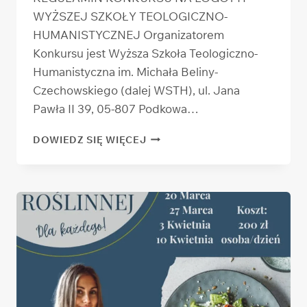
WYŻSZEJ SZKOŁY TEOLOGICZNO-
HUMANISTYCZNEJ Organizatorem
Konkursu jest Wyższa Szkoła Teologiczno-
Humanistyczna im. Michała Beliny-
Czechowskiego (dalej WSTH), ul. Jana
Pawła II 39, 05-807 Podkowa…
REGULAMIN
DOWIEDZ SIĘ WIĘCEJ
KONKURSU
NA LOGOTYP
WYŻSZEJ
SZKOŁY
TEOLOGICZNO-
HUMANISTYCZNEJ