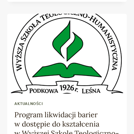
NA SZKOLENIE
DLA
KADRY
ADMINISTRACYJNEJ,
ZARZĄDZAJĄCEJ
ORAZ DYDAKTYCZNEJ
AKTUALNOŚCI
Program likwidacji barier
w dostępie do kształcenia
w Wyższej Szkole Teologiczno-