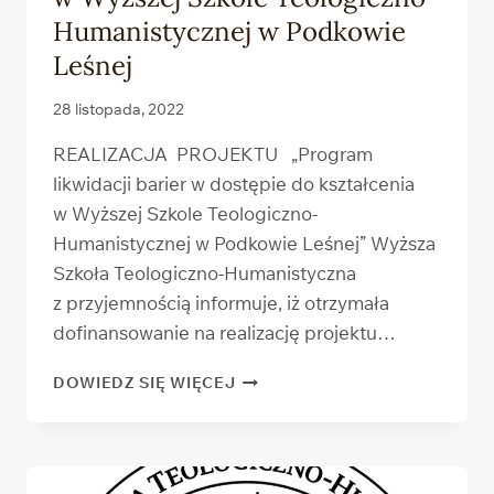
Humanistycznej w Podkowie
Leśnej
28 listopada, 2022
REALIZACJA PROJEKTU „Program
likwidacji barier w dostępie do kształcenia
w Wyższej Szkole Teologiczno-
Humanistycznej w Podkowie Leśnej” Wyższa
Szkoła Teologiczno-Humanistyczna
z przyjemnością informuje, iż otrzymała
dofinansowanie na realizację projektu…
PROGRAM
DOWIEDZ SIĘ WIĘCEJ
LIKWIDACJI
BARIER
W DOSTĘPIE
DO KSZTAŁCENIA
W WYŻSZEJ