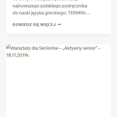
najnowszego polskiego podręcznika
do nauki języka greckiego. TERMIN:…
SPOTKANIE
DOWIEDZ SIĘ WIĘCEJ
AUTORSKIE
Z DOROTĄ
SAMSONOWICZ-
KACZMAREK
–
30.11.2019R.