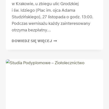
w Krakowie, u zbiegu ulic Grodzkiej
i św. Idziego (Plac im. ojca Adama
Studzińskiego), 27 listopada o godz. 13:00.
Podczas wernisażu każdy zainteresowany
otrzyma bezpłatny…
PLENEROWA
DOWIEDZ SIĘ WIĘCEJ
WYSTAWA
„BIBLIA.
BESTSELLER
WSZECHCZASÓW”
U STÓP
WAWELU
–
ZAPROSZENIE