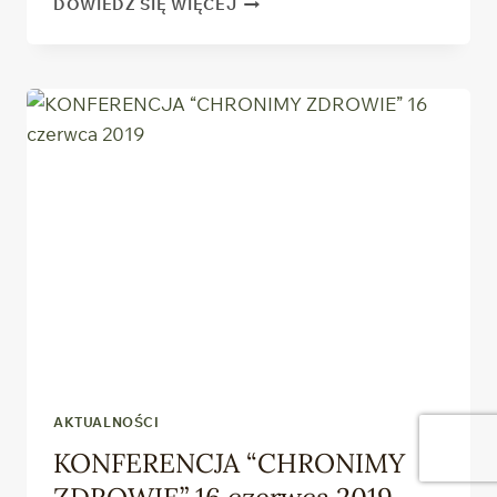
DOWIEDZ SIĘ WIĘCEJ
NABOŻEŃSTWO
Z OKAZJI
60-
LECIA
PRZENIESIENIA
DZIAŁALNOŚCI
SZKOŁY
Z KAMIENICY
DO PODKOWY
LEŚNEJ
AKTUALNOŚCI
KONFERENCJA “CHRONIMY