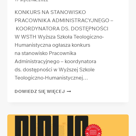
KONKURS NA STANOWISKO
PRACOWNIKA ADMINISTRACYJNEGO –
KOORDYNATORA DS. DOSTĘPNOŚCI
W WSTH Wyższa Szkoła Teologiczno-
Humanistyczna ogłasza konkurs
na stanowisko Pracownika
Administracyjnego – koordynatora
ds. dostępności w Wyższej Szkole
Teologiczno-Humanistycznej…
KONKURS
DOWIEDZ SIĘ WIĘCEJ
NA STANOWISKO
PRACOWNIKA
ADMINISTRACYJNEGO
–
KOORDYNATORA
DS. DOSTĘPNOŚCI
W WSTH