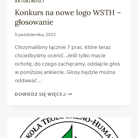
AKTUALNOŚCI
Konkurs na nowe logo WSTH –
głosowanie
5 października, 2022
Otrzymaliśmy łącznie 7 prac, które teraz
chcielibyśmy ocenić. Jeśli tylko macie
ochotę, do czego zachęcamy, oddajcie głos
w poniższej ankiecie. Głosy będzie można
oddawać…
KONKURS
DOWIEDZ SIĘ WIĘCEJ
NA NOWE
LOGO
WSTH –
GŁOSOWANIE